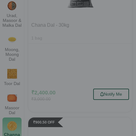
Urad,
Masoor &
Chana Dal - 30kg
Malka Dal
1
bag
Moong,
Moong
Dal
Toor Dal
₹
2,400.00
Notify Me
₹
3,000.00
Masoor
Dal
₹
900.50
OFF
Channa