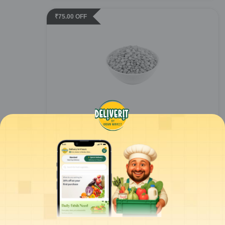
₹
75.00
OFF
Pure N Fresh - Chana Dal - 2kg
2
Kg