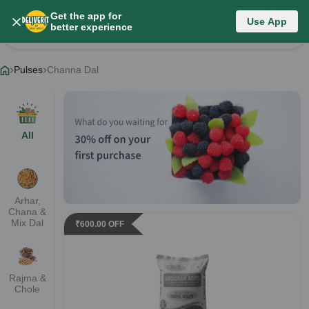
Get the app for
Pulses
Use App
better experience
Change Category
Pulses
Channa Dal
All
Arhar,
Chana &
Mix Dal
₹
600.00
OFF
Rajma &
Chole